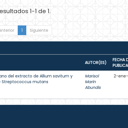
esultados 1-1 de 1.
Anterior
1
Siguiente
FECHA 
AUTOR(ES)
PUBLIC
ano del extracto de Allium savitum y
Marisol
2-ene
de Streptococcus mutans
Marín
Abundis