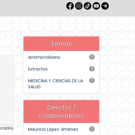
Temas
Antimicrobiano
1
Extractos
1
MEDICINA Y CIENCIAS DE LA
1
SALUD
Director /
colaboradores
anzados
Mauricio López Jiménez
1