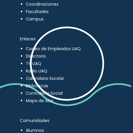
Coordinaciones
Facultades
Campus
Enlaces
Correo de Empleados UAQ
Directorio
TV UAQ
Radio UAQ
Calendario Escolar
Bibliotecas
Contraloría Social
Mapa de sitio
Comunidades
Alumnos