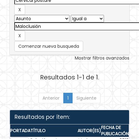
Comenzar nueva busqueda
Mostrar filtros avanzados
Resultados 1-1 de 1.
Anterior
1
Siguiente
Resultados por ítem:
FECHA DE
PORTADA
TÍTULO
AUTOR(ES)
PUBLICACIÓN