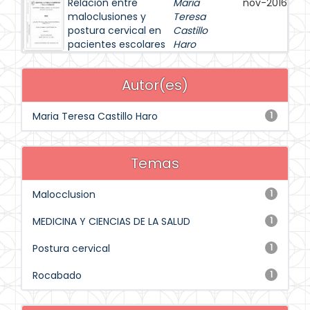
Relación entre
Maria
nov-2016
maloclusiones y
Teresa
postura cervical en
Castillo
pacientes escolares
Haro
Autor(es)
Maria Teresa Castillo Haro
1
Temas
Malocclusion
1
MEDICINA Y CIENCIAS DE LA SALUD
1
Postura cervical
1
Rocabado
1