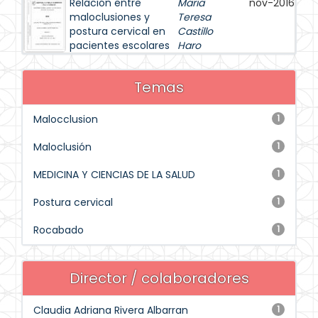
Relación entre
Maria
nov-2016
maloclusiones y
Teresa
postura cervical en
Castillo
pacientes escolares
Haro
Temas
Malocclusion
1
Maloclusión
1
MEDICINA Y CIENCIAS DE LA SALUD
1
Postura cervical
1
Rocabado
1
Director / colaboradores
Claudia Adriana Rivera Albarran
1