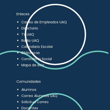
Enlaces
Correo de Empleados UAQ
Directorio
TV UAQ
Radio UAQ
Calendario Escolar
Bibliotecas
Contraloría Social
Mapa de sitio
Comunidades
Alumnos
Correo Alumnos UAQ
Solicitud Correo
Docentes