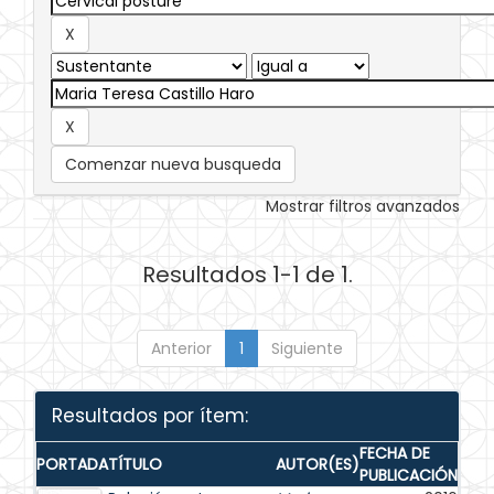
Comenzar nueva busqueda
Mostrar filtros avanzados
Resultados 1-1 de 1.
Anterior
1
Siguiente
Resultados por ítem:
FECHA DE
PORTADA
TÍTULO
AUTOR(ES)
PUBLICACIÓN