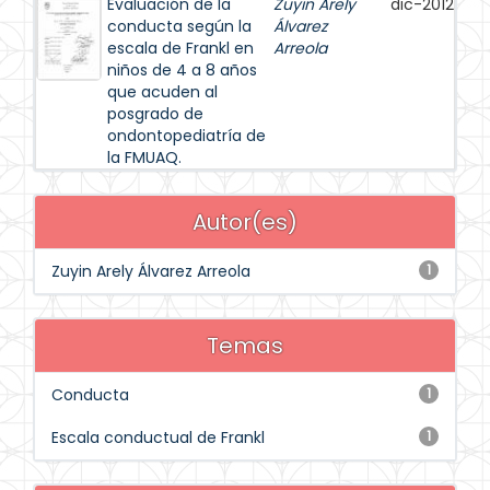
Evaluación de la
Zuyin Arely
dic-2012
conducta según la
Álvarez
escala de Frankl en
Arreola
niños de 4 a 8 años
que acuden al
posgrado de
ondontopediatría de
la FMUAQ.
Autor(es)
Zuyin Arely Álvarez Arreola
1
Temas
Conducta
1
Escala conductual de Frankl
1