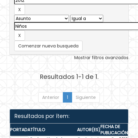
Comenzar nueva busqueda
Mostrar filtros avanzados
Resultados 1-1 de 1.
Anterior
1
Siguiente
Resultados por ítem:
FECHA DE
PORTADA
TÍTULO
AUTOR(ES)
PUBLICACIÓN