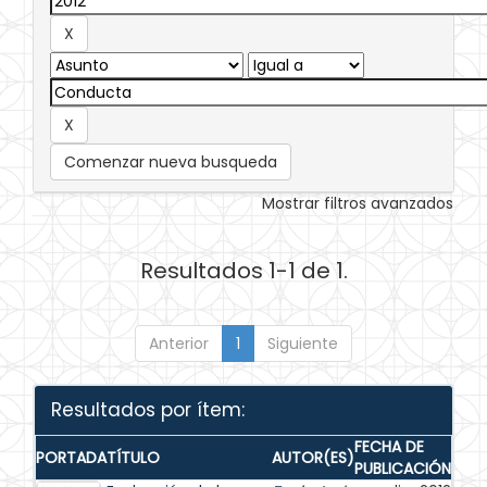
Comenzar nueva busqueda
Mostrar filtros avanzados
Resultados 1-1 de 1.
Anterior
1
Siguiente
Resultados por ítem:
FECHA DE
PORTADA
TÍTULO
AUTOR(ES)
PUBLICACIÓN