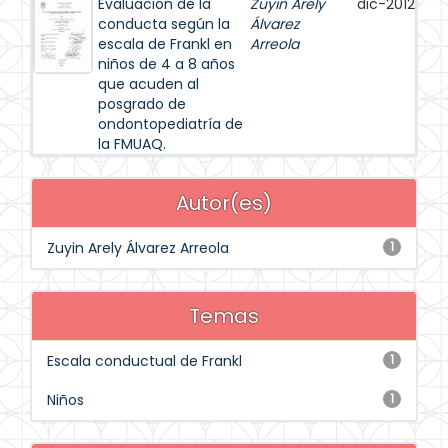
Evaluación de la
Zuyin Arely
dic-2012
conducta según la
Álvarez
escala de Frankl en
Arreola
niños de 4 a 8 años
que acuden al
posgrado de
ondontopediatría de
la FMUAQ.
Autor(es)
Zuyin Arely Álvarez Arreola
1
Temas
Escala conductual de Frankl
1
Niños
1