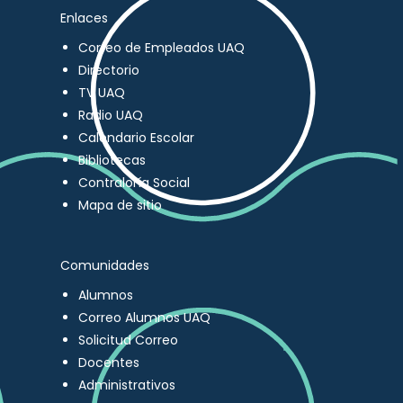
Enlaces
Correo de Empleados UAQ
Directorio
TV UAQ
Radio UAQ
Calendario Escolar
Bibliotecas
Contraloría Social
Mapa de sitio
Comunidades
Alumnos
Correo Alumnos UAQ
Solicitud Correo
Docentes
Administrativos