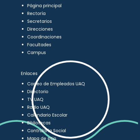
Página principal
Rectoría
Secretarios
Direcciones
Coordinaciones
Facultades
Campus
Enlaces
Correo de Empleados UAQ
Directorio
TV UAQ
Radio UAQ
Calendario Escolar
Bibliotecas
Contraloría Social
Mapa de sitio