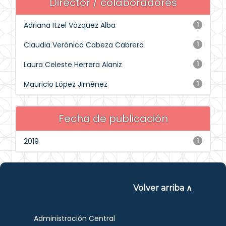
Director / colaboradores
Adriana Itzel Vázquez Alba
1
Claudia Verónica Cabeza Cabrera
1
Laura Celeste Herrera Alaniz
1
Mauricio López Jiménez
1
Fecha de publicación
2019
1
Volver arriba ∧
Administración Central