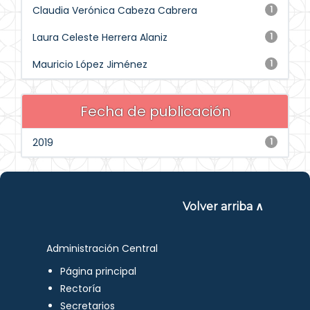
Claudia Verónica Cabeza Cabrera
1
Laura Celeste Herrera Alaniz
1
Mauricio López Jiménez
1
Fecha de publicación
2019
1
Volver arriba ∧
Administración Central
Página principal
Rectoría
Secretarios