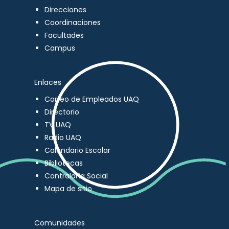
Direcciones
Coordinaciones
Facultades
Campus
Enlaces
Correo de Empleados UAQ
Directorio
TV UAQ
Radio UAQ
Calendario Escolar
Bibliotecas
Contraloría Social
Mapa de sitio
Comunidades