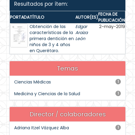
Resultados por ítem:
FECHA DE
PORTADA
TÍTULO
AUTOR(ES)
PUBLICACIÓN
Obtención de las
Edgar
2-may-2019
características de la
Araiza
primera dentición en
León
niños de 3 y 4 años
en Querétaro.
Temas
Ciencias Médicas
1
Medicina y Ciencias de la Salud
1
Director / colaboradores
Adriana Itzel Vázquez Alba
1