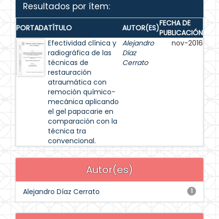
Resultados por ítem:
FECHA DE
PORTADA
TÍTULO
AUTOR(ES)
PUBLICACIÓN
Efectividad clínica y
Alejandro
nov-2016
radiográfica de las
Díaz
técnicas de
Cerrato
restauración
atraumática con
remoción químico-
mecánica aplicando
el gel papacarie en
comparación con la
técnica tra
convencional.
Autor(es)
Alejandro Díaz Cerrato
1