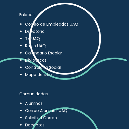
Enlaces
Correo de Empleados UAQ
Directorio
TV UAQ
Radio UAQ
Calendario Escolar
Bibliotecas
Contraloría Social
Mapa de sitio
Comunidades
Alumnos
Correo Alumnos UAQ
Solicitud Correo
Docentes