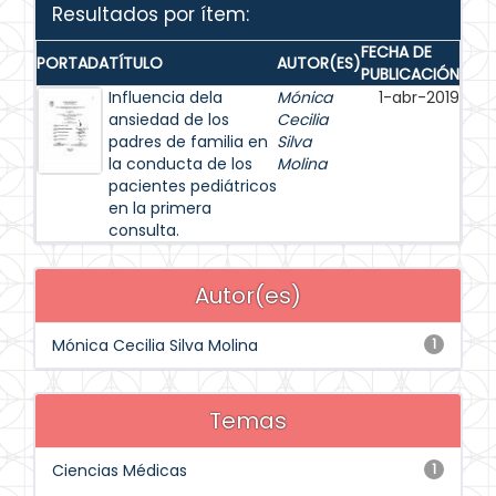
Resultados por ítem:
FECHA DE
PORTADA
TÍTULO
AUTOR(ES)
PUBLICACIÓN
Influencia dela
Mónica
1-abr-2019
ansiedad de los
Cecilia
padres de familia en
Silva
la conducta de los
Molina
pacientes pediátricos
en la primera
consulta.
Autor(es)
Mónica Cecilia Silva Molina
1
Temas
Ciencias Médicas
1