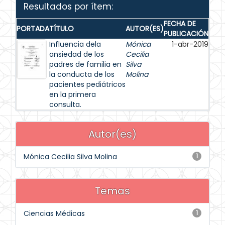
Resultados por ítem:
FECHA DE
PORTADA
TÍTULO
AUTOR(ES)
PUBLICACIÓN
Influencia dela
Mónica
1-abr-2019
ansiedad de los
Cecilia
padres de familia en
Silva
la conducta de los
Molina
pacientes pediátricos
en la primera
consulta.
Autor(es)
Mónica Cecilia Silva Molina
1
Temas
Ciencias Médicas
1