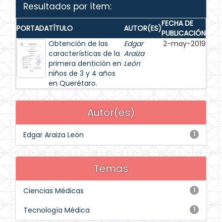
Resultados por ítem:
FECHA DE
PORTADA
TÍTULO
AUTOR(ES)
PUBLICACIÓN
Obtención de las
Edgar
2-may-2019
características de la
Araiza
primera dentición en
León
niños de 3 y 4 años
en Querétaro.
Autor(es)
Edgar Araiza León
1
Temas
Ciencias Médicas
1
Tecnología Médica
1