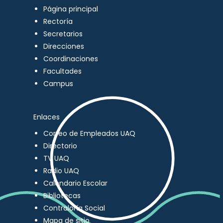
Página principal
Rectoría
Secretarios
Direcciones
Coordinaciones
Facultades
Campus
Enlaces
Correo de Empleados UAQ
Directorio
TV UAQ
Radio UAQ
Calendario Escolar
Bibliotecas
Contraloría Social
Mapa de sitio