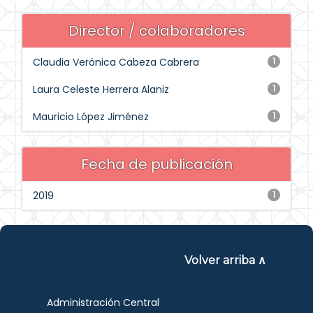
Director / colaboradores
Claudia Verónica Cabeza Cabrera
1
Laura Celeste Herrera Alaniz
1
Mauricio López Jiménez
1
Fecha de publicación
2019
1
Volver arriba ∧
Administración Central