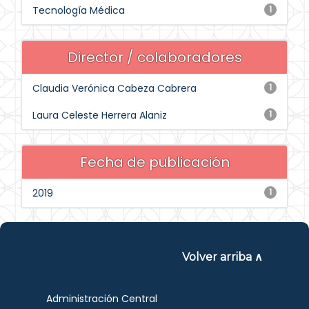
Tecnología Médica
1
Director / colaboradores
Claudia Verónica Cabeza Cabrera
1
Laura Celeste Herrera Alaniz
1
Fecha de publicación
2019
1
Volver arriba ∧
Administración Central