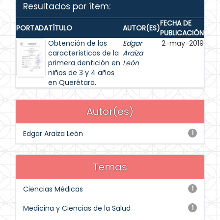
Resultados por ítem:
FECHA DE
PORTADA
TÍTULO
AUTOR(ES)
PUBLICACIÓN
Obtención de las
Edgar
2-may-2019
características de la
Araiza
primera dentición en
León
niños de 3 y 4 años
en Querétaro.
Autor(es)
Edgar Araiza León
1
Temas
Ciencias Médicas
1
Medicina y Ciencias de la Salud
1