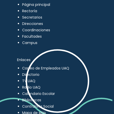
Página principal
Rectoría
Secretarios
Direcciones
Coordinaciones
Facultades
Campus
Enlaces
Correo de Empleados UAQ
Directorio
TV UAQ
Radio UAQ
Calendario Escolar
Bibliotecas
Contraloría Social
Mapa de sitio