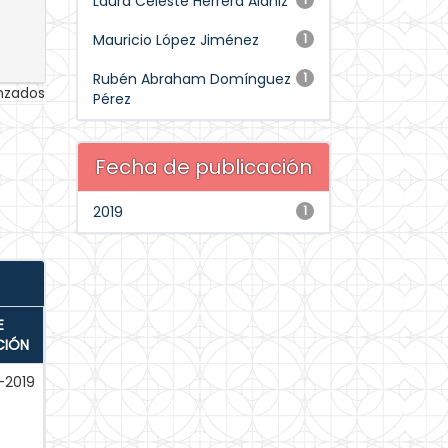
Laura Celeste Herrera Alaniz
Mauricio López Jiménez
1
Rubén Abraham Domínguez
1
anzados
Pérez
Fecha de publicación
2019
1
E
CIÓN
-2019