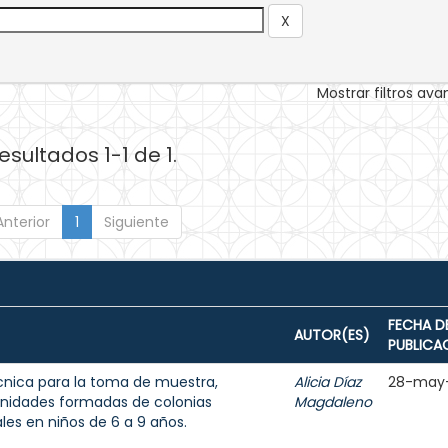
Mostrar filtros av
esultados 1-1 de 1.
Anterior
1
Siguiente
FECHA D
AUTOR(ES)
PUBLICA
écnica para la toma de muestra,
Alicia Díaz
28-may
unidades formadas de colonias
Magdaleno
les en niños de 6 a 9 años.