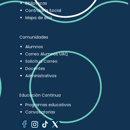
Bibliotecas
Contraloría Social
Mapa de sitio
Comunidades
Alumnos
Correo Alumnos UAQ
Solicitud Correo
Docentes
Administrativos
Educación Continua
Programas educativos
Convocatorias