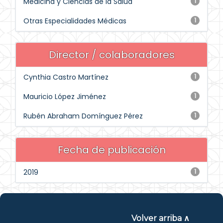
Medicina y Ciencias de la Salud
1
Otras Especialidades Médicas
1
Director / colaboradores
Cynthia Castro Martínez
1
Mauricio López Jiménez
1
Rubén Abraham Domínguez Pérez
1
Fecha de publicación
2019
1
Volver arriba ∧