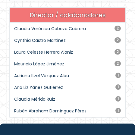
Director / colaboradores
Claudia Verónica Cabeza Cabrera
2
Cynthia Castro Martínez
2
Laura Celeste Herrera Alaniz
2
Mauricio López Jiménez
2
Adriana Itzel Vázquez Alba
1
Ana Liz Yáñez Gutiérrez
1
Claudia Mérida Ruíz
1
Rubén Abraham Domínguez Pérez
1