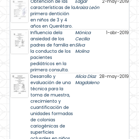
Obtención de las
Edgar
2-may-2019
características de la
Araiza León
primera dentición
en niños de 3 y 4
años en Querétaro.
Influencia dela
Mónica
1-abr-2019
ansiedad de los
Cecilia
padres de familia en
Silva
la conducta de los
Molina
pacientes
pediátricos en la
primera consulta.
Desarrollo y
Alicia Díaz
28-may-2019
evaluación de una
Magdaleno
técnica para la
toma de muestra,
crecimiento y
cuantificación de
unidades formadas
de colonias
cariogénicas de
superficies
oclusales en niños