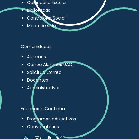
Calendario Escolar
Bibliotecas
Contraloría Social
Mapa de sitio
Comunidades
Alumnos
Correo Alumnos UAQ
Solicitud Correo
Docentes
Administrativos
Educación Continua
Programas educativos
Convocatorias