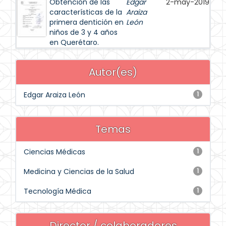
Obtención de las
Edgar
2-may-2019
características de la
Araiza
primera dentición en
León
niños de 3 y 4 años
en Querétaro.
Autor(es)
Edgar Araiza León
1
Temas
Ciencias Médicas
1
Medicina y Ciencias de la Salud
1
Tecnología Médica
1
Director / colaboradores