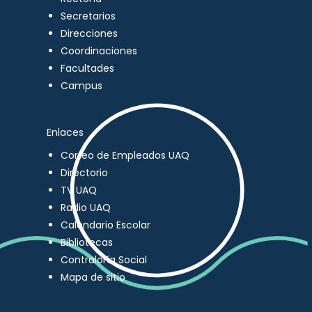
Secretarios
Direcciones
Coordinaciones
Facultades
Campus
Enlaces
Correo de Empleados UAQ
Directorio
TV UAQ
Radio UAQ
Calendario Escolar
Bibliotecas
Contraloría Social
Mapa de sitio