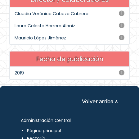
Claudia Verónica Cabeza Cabrera
1
Laura Celeste Herrera Alaniz
1
Mauricio López Jiménez
1
Fecha de publicación
2019
1
Volver arriba ∧
Administración Central
Página principal
Rectoría