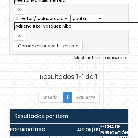
Comenzar nueva busqueda
Mostrar filtros avanzados
Resultados 1-1 de 1.
Anterior
1
Siguiente
Resultados por ítem:
FECHA DE
PORTADA
TÍTULO
AUTOR(ES)
PUBLICACIÓN