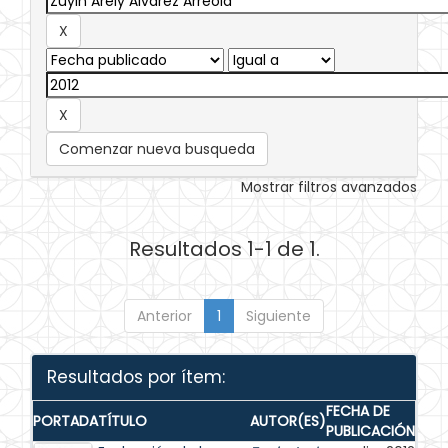
Comenzar nueva busqueda
Mostrar filtros avanzados
Resultados 1-1 de 1.
Anterior
1
Siguiente
Resultados por ítem:
FECHA DE
PORTADA
TÍTULO
AUTOR(ES)
PUBLICACIÓN