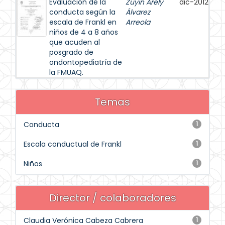
Evaluación de la
Zuyin Arely
dic-2012
conducta según la
Álvarez
escala de Frankl en
Arreola
niños de 4 a 8 años
que acuden al
posgrado de
ondontopediatría de
la FMUAQ.
Temas
Conducta
1
Escala conductual de Frankl
1
Niños
1
Director / colaboradores
Claudia Verónica Cabeza Cabrera
1