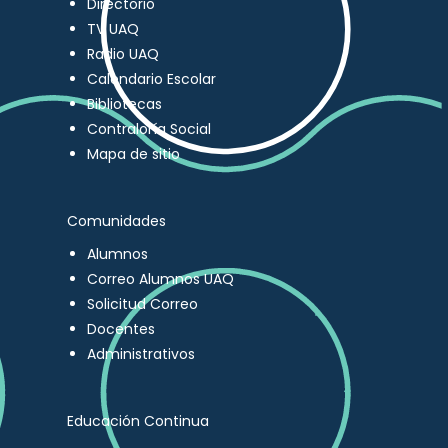
Directorio
TV UAQ
Radio UAQ
Calendario Escolar
Bibliotecas
Contraloría Social
Mapa de sitio
Comunidades
Alumnos
Correo Alumnos UAQ
Solicitud Correo
Docentes
Administrativos
Educación Continua