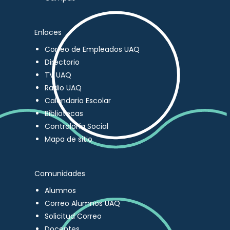
Enlaces
Correo de Empleados UAQ
Directorio
TV UAQ
Radio UAQ
Calendario Escolar
Bibliotecas
Contraloría Social
Mapa de sitio
Comunidades
Alumnos
Correo Alumnos UAQ
Solicitud Correo
Docentes