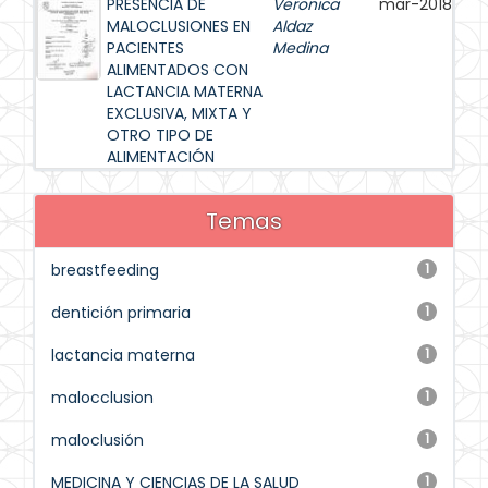
PRESENCIA DE
Veronica
mar-2018
MALOCLUSIONES EN
Aldaz
PACIENTES
Medina
ALIMENTADOS CON
LACTANCIA MATERNA
EXCLUSIVA, MIXTA Y
OTRO TIPO DE
ALIMENTACIÓN
Temas
breastfeeding
1
dentición primaria
1
lactancia materna
1
malocclusion
1
maloclusión
1
MEDICINA Y CIENCIAS DE LA SALUD
1