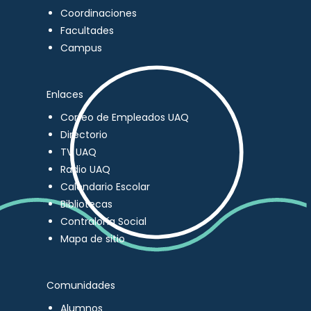
Coordinaciones
Facultades
Campus
Enlaces
Correo de Empleados UAQ
Directorio
TV UAQ
Radio UAQ
Calendario Escolar
Bibliotecas
Contraloría Social
Mapa de sitio
Comunidades
Alumnos