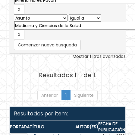
Comenzar nueva busqueda
Mostrar filtros avanzados
Resultados 1-1 de 1.
Anterior
1
Siguiente
Resultados por ítem:
FECHA DE
PORTADA
TÍTULO
AUTOR(ES)
PUBLICACIÓN