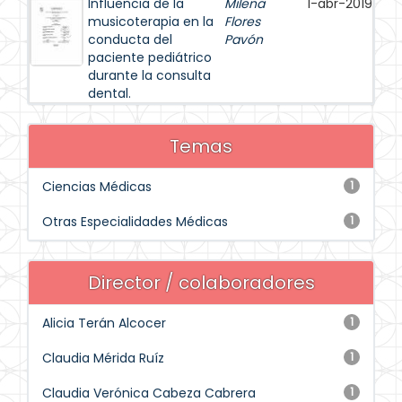
Influencia de la
Milena
1-abr-2019
musicoterapia en la
Flores
conducta del
Pavón
paciente pediátrico
durante la consulta
dental.
Temas
Ciencias Médicas
1
Otras Especialidades Médicas
1
Director / colaboradores
Alicia Terán Alcocer
1
Claudia Mérida Ruíz
1
Claudia Verónica Cabeza Cabrera
1