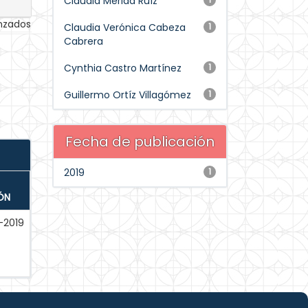
Claudia Mérida Ruíz
anzados
Claudia Verónica Cabeza
1
Cabrera
Cynthia Castro Martínez
1
Guillermo Ortíz Villagómez
1
Fecha de publicación
2019
1
ÓN
-2019