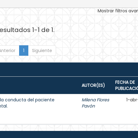
Mostrar filtros av
esultados 1-1 de 1.
Anterior
1
Siguiente
FECHA DE
AUTOR(ES)
PUBLICACI
 la conducta del paciente
Milena Flores
1-abr
tal.
Pavón