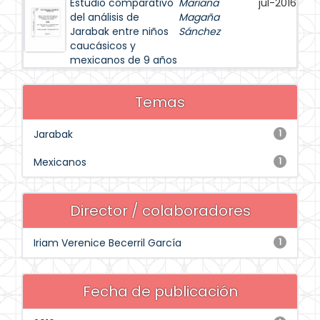
Estudio comparativo
Mariana
jul-2016
del análisis de
Magaña
Jarabak entre niños
Sánchez
caucásicos y
mexicanos de 9 años
Temas
Jarabak
1
Mexicanos
1
Director / colaboradores
Iriam Verenice Becerril García
1
Fecha de publicación