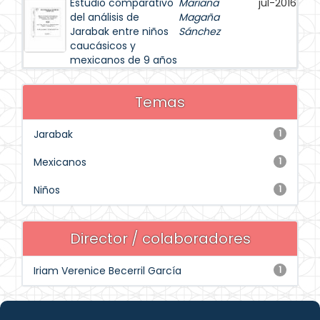
Estudio comparativo
Mariana
jul-2016
del análisis de
Magaña
Jarabak entre niños
Sánchez
caucásicos y
mexicanos de 9 años
Temas
Jarabak
1
Mexicanos
1
Niños
1
Director / colaboradores
Iriam Verenice Becerril García
1