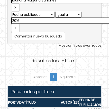
Comenzar nueva busqueda
Mostrar filtros avanzados
Resultados 1-1 de 1.
Anterior
1
Siguiente
Resultados por ítem:
FECHA DE
PORTADA
TÍTULO
AUTOR(ES)
PUBLICACIÓN