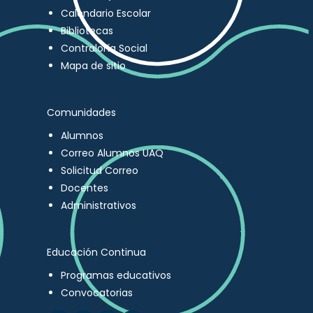
Calendario Escolar
Bibliotecas
Contraloría Social
Mapa de sitio
Comunidades
Alumnos
Correo Alumnos UAQ
Solicitud Correo
Docentes
Administrativos
Educación Continua
Programas educativos
Convocatorias