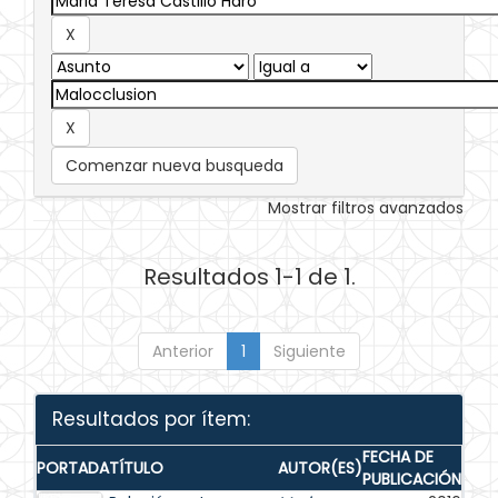
Comenzar nueva busqueda
Mostrar filtros avanzados
Resultados 1-1 de 1.
Anterior
1
Siguiente
Resultados por ítem:
FECHA DE
PORTADA
TÍTULO
AUTOR(ES)
PUBLICACIÓN