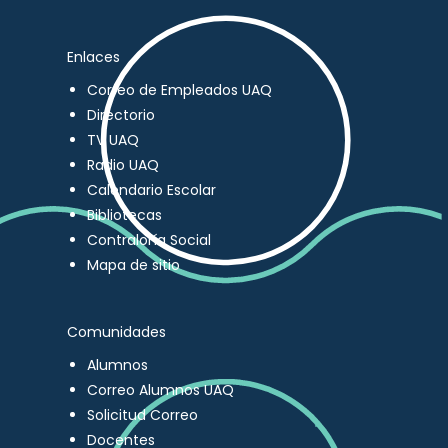
Enlaces
Correo de Empleados UAQ
Directorio
TV UAQ
Radio UAQ
Calendario Escolar
Bibliotecas
Contraloría Social
Mapa de sitio
Comunidades
Alumnos
Correo Alumnos UAQ
Solicitud Correo
Docentes