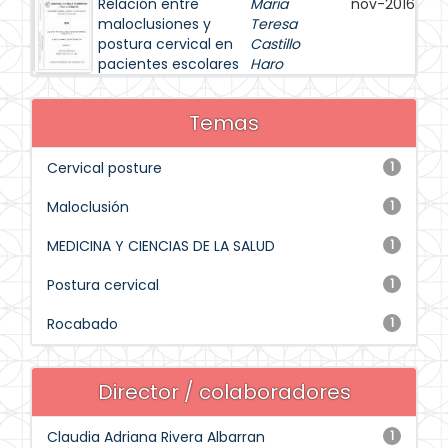
Relación entre
Maria
nov-2016
maloclusiones y
Teresa
postura cervical en
Castillo
pacientes escolares
Haro
Temas
Cervical posture
1
Maloclusión
1
MEDICINA Y CIENCIAS DE LA SALUD
1
Postura cervical
1
Rocabado
1
Director / colaboradores
Claudia Adriana Rivera Albarran
1