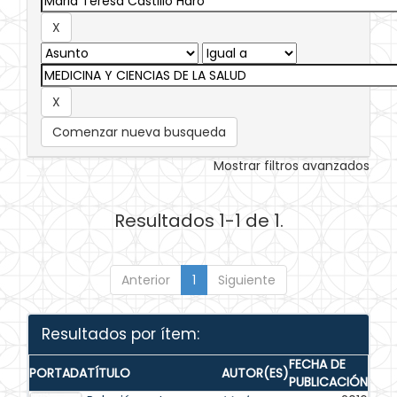
Comenzar nueva busqueda
Mostrar filtros avanzados
Resultados 1-1 de 1.
Anterior
1
Siguiente
Resultados por ítem:
FECHA DE
PORTADA
TÍTULO
AUTOR(ES)
PUBLICACIÓN