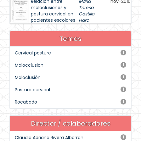
Relación entre
Maria
nov-2016
maloclusiones y
Teresa
postura cervical en
Castillo
pacientes escolares
Haro
Temas
Cervical posture
1
Malocclusion
1
Maloclusión
1
Postura cervical
1
Rocabado
1
Director / colaboradores
Claudia Adriana Rivera Albarran
1