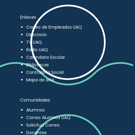
Enlaces
Correo de Empleados UAQ
Directorio
TV UAQ
Radio UAQ
Calendario Escolar
Bibliotecas
Contraloría Social
Mapa de sitio
Comunidades
Alumnos
Correo Alumnos UAQ
Solicitud Correo
Docentes