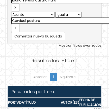
Comenzar nueva busqueda
Mostrar filtros avanzados
Resultados 1-1 de 1.
Anterior
1
Siguiente
Resultados por ítem:
FECHA DE
PORTADA
TÍTULO
AUTOR(ES)
PUBLICACIÓN