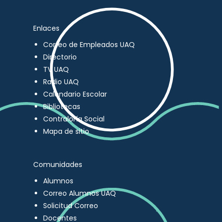
Enlaces
Correo de Empleados UAQ
Directorio
TV UAQ
Radio UAQ
Calendario Escolar
Bibliotecas
Contraloría Social
Mapa de sitio
Comunidades
Alumnos
Correo Alumnos UAQ
Solicitud Correo
Docentes