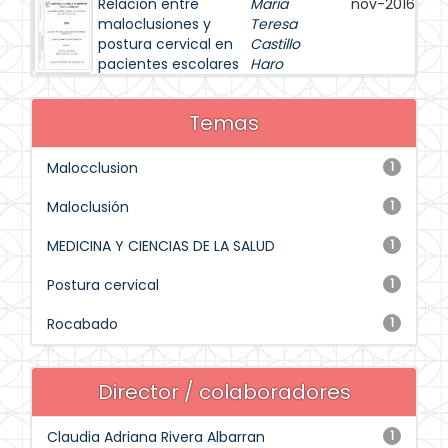
Relación entre
Maria
nov-2016
maloclusiones y
Teresa
postura cervical en
Castillo
pacientes escolares
Haro
Temas
Malocclusion
1
Maloclusión
1
MEDICINA Y CIENCIAS DE LA SALUD
1
Postura cervical
1
Rocabado
1
Director / colaboradores
Claudia Adriana Rivera Albarran
1