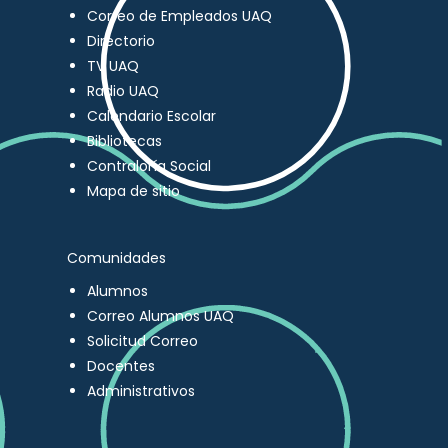
Correo de Empleados UAQ
Directorio
TV UAQ
Radio UAQ
Calendario Escolar
Bibliotecas
Contraloría Social
Mapa de sitio
Comunidades
Alumnos
Correo Alumnos UAQ
Solicitud Correo
Docentes
Administrativos