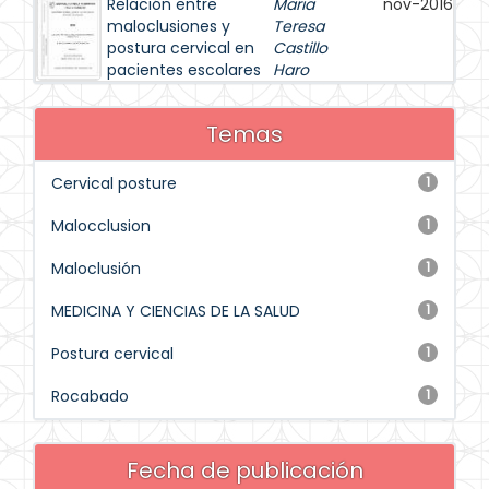
Relación entre
Maria
nov-2016
maloclusiones y
Teresa
postura cervical en
Castillo
pacientes escolares
Haro
Temas
Cervical posture
1
Malocclusion
1
Maloclusión
1
MEDICINA Y CIENCIAS DE LA SALUD
1
Postura cervical
1
Rocabado
1
Fecha de publicación