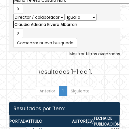
Comenzar nueva busqueda
Mostrar filtros avanzados
Resultados 1-1 de 1.
Anterior
1
Siguiente
Resultados por ítem:
FECHA DE
PORTADA
TÍTULO
AUTOR(ES)
PUBLICACIÓN