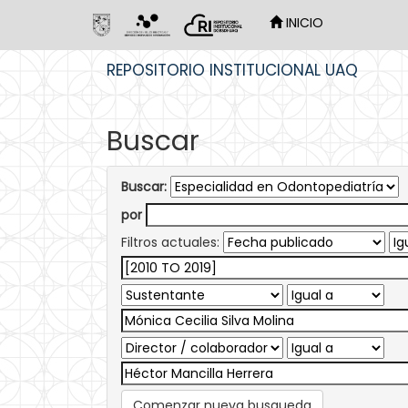
INICIO
Skip
REPOSITORIO INSTITUCIONAL UAQ
navigation
Buscar
Buscar:
por
Filtros actuales:
Comenzar nueva busqueda