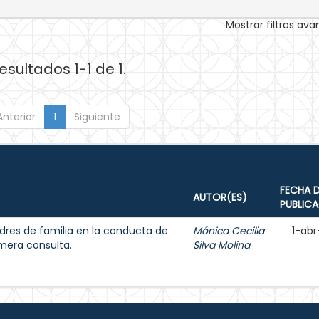
Mostrar filtros av
esultados 1-1 de 1.
Anterior
1
Siguiente
FECHA 
AUTOR(ES)
PUBLIC
adres de familia en la conducta de
Mónica Cecilia
1-abr
imera consulta.
Silva Molina