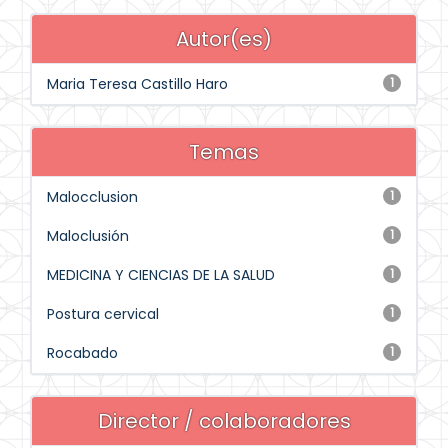
Autor(es)
Maria Teresa Castillo Haro
1
Temas
Malocclusion
1
Maloclusión
1
MEDICINA Y CIENCIAS DE LA SALUD
1
Postura cervical
1
Rocabado
1
Director / colaboradores