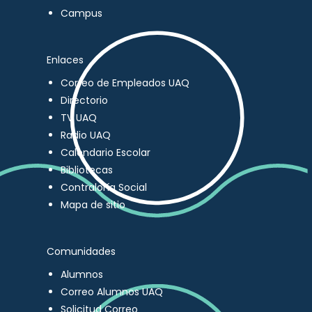
Campus
Enlaces
Correo de Empleados UAQ
Directorio
TV UAQ
Radio UAQ
Calendario Escolar
Bibliotecas
Contraloría Social
Mapa de sitio
Comunidades
Alumnos
Correo Alumnos UAQ
Solicitud Correo