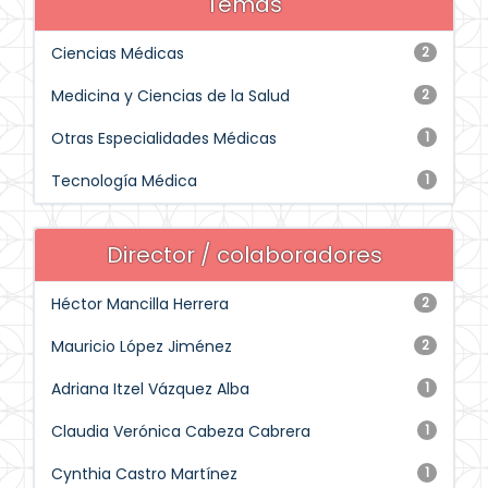
Temas
Ciencias Médicas
2
Medicina y Ciencias de la Salud
2
Otras Especialidades Médicas
1
Tecnología Médica
1
Director / colaboradores
Héctor Mancilla Herrera
2
Mauricio López Jiménez
2
Adriana Itzel Vázquez Alba
1
Claudia Verónica Cabeza Cabrera
1
Cynthia Castro Martínez
1