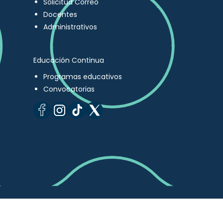
Solicitud Correo
Docentes
Administrativos
Educación Continua
Programas educativos
Convocatorias