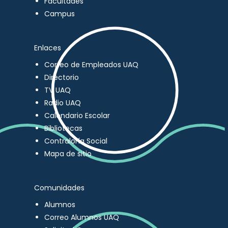
Facultades
Campus
Enlaces
Correo de Empleados UAQ
Directorio
TV UAQ
Radio UAQ
Calendario Escolar
Bibliotecas
Contraloría Social
Mapa de sitio
Comunidades
Alumnos
Correo Alumnos UAQ