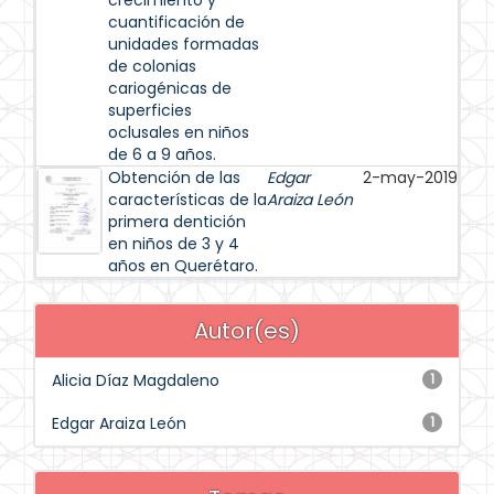
crecimiento y
cuantificación de
unidades formadas
de colonias
cariogénicas de
superficies
oclusales en niños
de 6 a 9 años.
Obtención de las
Edgar
2-may-2019
características de la
Araiza León
primera dentición
en niños de 3 y 4
años en Querétaro.
Autor(es)
Alicia Díaz Magdaleno
1
Edgar Araiza León
1