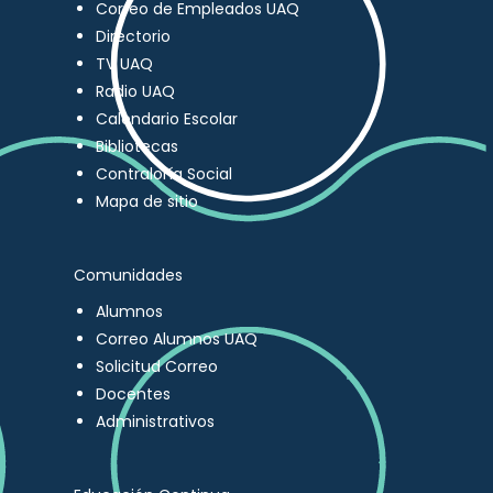
Correo de Empleados UAQ
Directorio
TV UAQ
Radio UAQ
Calendario Escolar
Bibliotecas
Contraloría Social
Mapa de sitio
Comunidades
Alumnos
Correo Alumnos UAQ
Solicitud Correo
Docentes
Administrativos