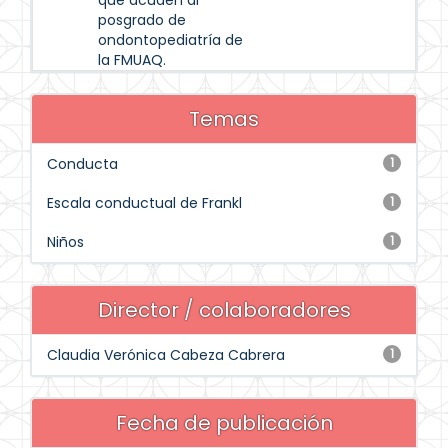
que acuden al
posgrado de
ondontopediatría de
la FMUAQ.
Temas
Conducta
1
Escala conductual de Frankl
1
Niños
1
Director / colaboradores
Claudia Verónica Cabeza Cabrera
1
Fecha de publicación