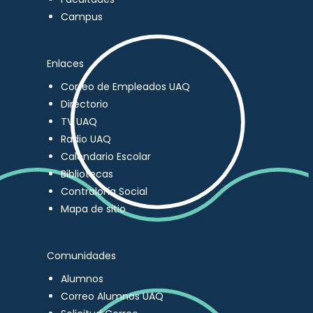
Campus
Enlaces
Correo de Empleados UAQ
Directorio
TV UAQ
Radio UAQ
Calendario Escolar
Bibliotecas
Contraloría Social
Mapa de sitio
Comunidades
Alumnos
Correo Alumnos UAQ