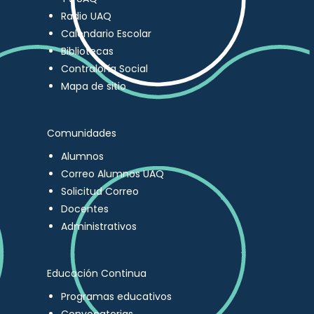
Radio UAQ
Calendario Escolar
Bibliotecas
Contraloría Social
Mapa de sitio
Comunidades
Alumnos
Correo Alumnos UAQ
Solicitud Correo
Docentes
Administrativos
Educación Continua
Programas educativos