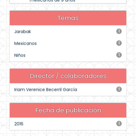
mexicanos de 9 años
Temas
Jarabak
1
Mexicanos
1
Niños
1
Director / colaboradores
Iriam Verenice Becerril García
1
Fecha de publicación
2016
1