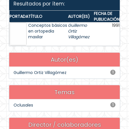
Resultados por ítem:
FECHA DE
PORTADA
TÍTULO
AUTOR(ES)
PUBLICACIÓN
Conceptos básicos
Guillermo
1991
en ortopedia
Ortiz
maxilar
Villagómez
Autor(es)
Guillermo Ortiz Villagómez
1
Temas
Oclusales
1
Director / colaboradores