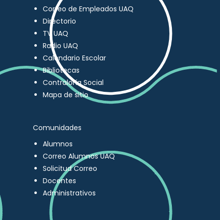
Correo de Empleados UAQ
Directorio
TV UAQ
Radio UAQ
Calendario Escolar
Bibliotecas
Contraloría Social
Mapa de sitio
Comunidades
Alumnos
Correo Alumnos UAQ
Solicitud Correo
Docentes
Administrativos