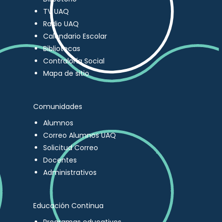
TV UAQ
Radio UAQ
Calendario Escolar
Bibliotecas
Contraloría Social
Mapa de sitio
Comunidades
Alumnos
Correo Alumnos UAQ
Solicitud Correo
Docentes
Administrativos
Educación Continua