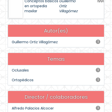
Conceptos básicos
Guillermo
1991
en ortopedia
Ortiz
maxilar
Villagómez
Autor(es)
Guillermo Ortiz Villagómez
1
Temas
Oclusales
1
Ortopédicos
1
Director / colaboradores
Alfredo Palacios Alcocer
1