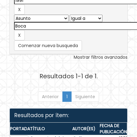
Comenzar nueva busqueda
Mostrar filtros avanzados
Resultados 1-1 de 1.
Anterior
1
Siguiente
Resultados por ítem:
FECHA DE
PORTADA
TÍTULO
AUTOR(ES)
PUBLICACIÓN