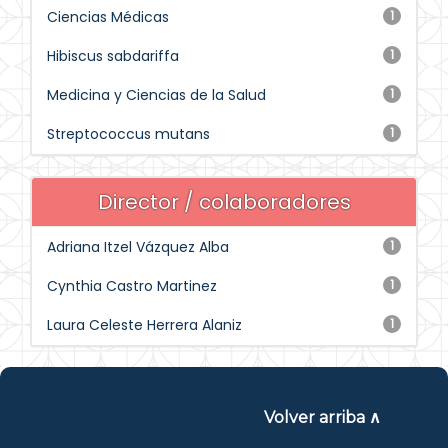
Ciencias Médicas
1
Hibiscus sabdariffa
1
Medicina y Ciencias de la Salud
1
Streptococcus mutans
1
Director / colaboradores
Adriana Itzel Vázquez Alba
1
Cynthia Castro Martinez
1
Laura Celeste Herrera Alaniz
1
Volver arriba ∧