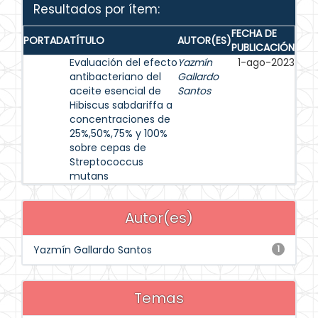
Resultados por ítem:
FECHA DE
PORTADA
TÍTULO
AUTOR(ES)
PUBLICACIÓN
Evaluación del efecto
Yazmín
1-ago-2023
antibacteriano del
Gallardo
aceite esencial de
Santos
Hibiscus sabdariffa a
concentraciones de
25%,50%,75% y 100%
sobre cepas de
Streptococcus
mutans
Autor(es)
Yazmín Gallardo Santos
1
Temas