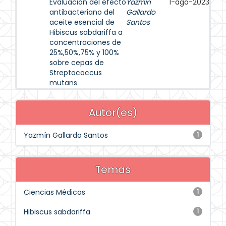
Evaluación del efecto
Yazmín
1-ago-2023
antibacteriano del
Gallardo
aceite esencial de
Santos
Hibiscus sabdariffa a
concentraciones de
25%,50%,75% y 100%
sobre cepas de
Streptococcus
mutans
Autor(es)
Yazmín Gallardo Santos
1
Temas
Ciencias Médicas
1
Hibiscus sabdariffa
1