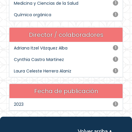
Medicina y Ciencias de la Salud
1
Química orgánica
1
Director / colaboradores
Adriana Itzel Vázquez Alba
1
Cynthia Castro Martinez
1
Laura Celeste Herrera Alaniz
1
Fecha de publicación
2023
1
Volver arriba ∧