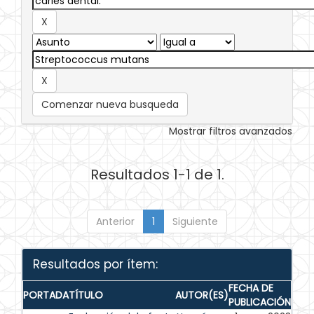
Comenzar nueva busqueda
Mostrar filtros avanzados
Resultados 1-1 de 1.
Anterior
1
Siguiente
Resultados por ítem:
FECHA DE
PORTADA
TÍTULO
AUTOR(ES)
PUBLICACIÓN