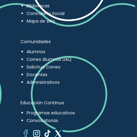
Bibliotecas
Contraloría Social
Mapa de sitio
Comunidades
Alumnos
Correo Alumnos UAQ
Solicitud Correo
Docentes
Administrativos
Educación Continua
Programas educativos
Convocatorias