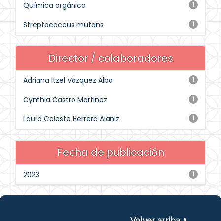
Química orgánica
1
Streptococcus mutans
1
Director / colaboradores
Adriana Itzel Vázquez Alba
1
Cynthia Castro Martinez
1
Laura Celeste Herrera Alaniz
1
Fecha de publicación
2023
1
Volver arriba ∧