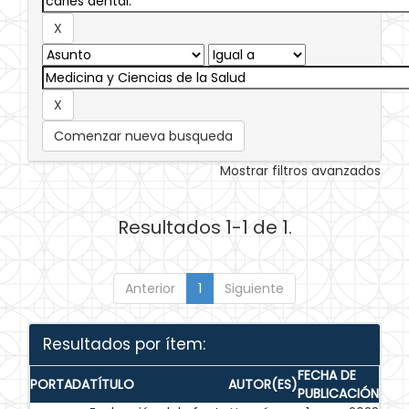
Comenzar nueva busqueda
Mostrar filtros avanzados
Resultados 1-1 de 1.
Anterior
1
Siguiente
Resultados por ítem:
FECHA DE
PORTADA
TÍTULO
AUTOR(ES)
PUBLICACIÓN