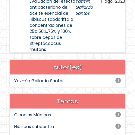
Evaluación del efecto
Yazmín
1-ago-2023
antibacteriano del
Gallardo
aceite esencial de
Santos
Hibiscus sabdariffa a
concentraciones de
25%,50%,75% y 100%
sobre cepas de
Streptococcus
mutans
Autor(es)
Yazmín Gallardo Santos
1
Temas
Ciencias Médicas
1
Hibiscus sabdariffa
1