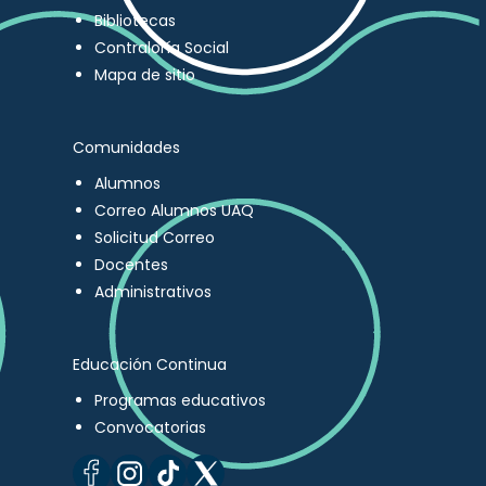
Bibliotecas
Contraloría Social
Mapa de sitio
Comunidades
Alumnos
Correo Alumnos UAQ
Solicitud Correo
Docentes
Administrativos
Educación Continua
Programas educativos
Convocatorias