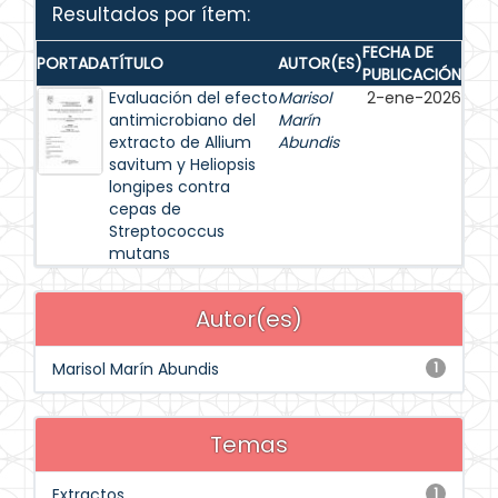
Resultados por ítem:
FECHA DE
PORTADA
TÍTULO
AUTOR(ES)
PUBLICACIÓN
Evaluación del efecto
Marisol
2-ene-2026
antimicrobiano del
Marín
extracto de Allium
Abundis
savitum y Heliopsis
longipes contra
cepas de
Streptococcus
mutans
Autor(es)
Marisol Marín Abundis
1
Temas
Extractos
1