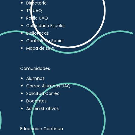
Directorio
TV UAQ
Radio UAQ
Calendario Escolar
Bibliotecas
Contraloría Social
Mapa de sitio
Comunidades
Alumnos
Correo Alumnos UAQ
Solicitud Correo
Docentes
Administrativos
Educación Continua