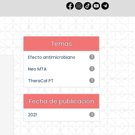
Temas
Efecto antimicrobiano
1
Neo MTA
1
TheraCal PT
1
Fecha de publicación
2021
1