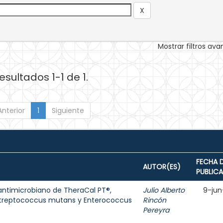
Mostrar filtros av
esultados 1-1 de 1.
Anterior
1
Siguiente
FECHA 
AUTOR(ES)
PUBLIC
antimicrobiano de TheraCal PT®,
Julio Alberto
9-jun
Streptococcus mutans y Enterococcus
Rincón
Pereyra