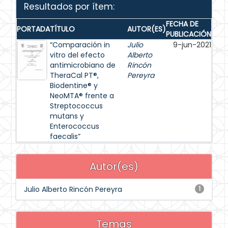
Resultados por ítem:
FECHA DE
PORTADA
TÍTULO
AUTOR(ES)
PUBLICACIÓN
“Comparación in
Julio
9-jun-2021
vitro del efecto
Alberto
antimicrobiano de
Rincón
TheraCal PT®,
Pereyra
Biodentine® y
NeoMTA® frente a
Streptococcus
mutans y
Enterococcus
faecalis”
Autor(es)
Julio Alberto Rincón Pereyra
1
Temas