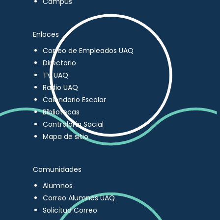
Campus
Enlaces
Correo de Empleados UAQ
Directorio
TV UAQ
Radio UAQ
Calendario Escolar
Bibliotecas
Contraloría Social
Mapa de sitio
Comunidades
Alumnos
Correo Alumnos UAQ
Solicitud Correo