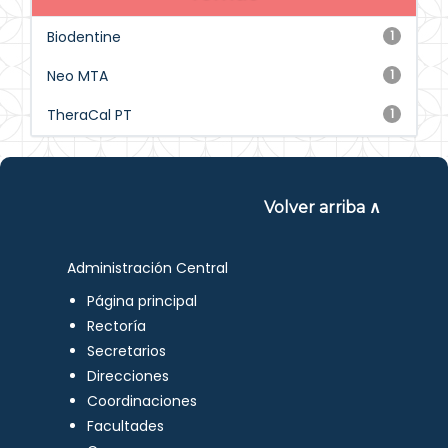
Biodentine
1
Neo MTA
1
TheraCal PT
1
Volver arriba ∧
Administración Central
Página principal
Rectoría
Secretarios
Direcciones
Coordinaciones
Facultades