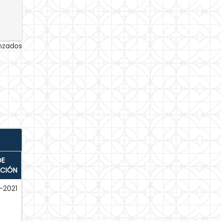
anzados
DE
ACIÓN
-2021