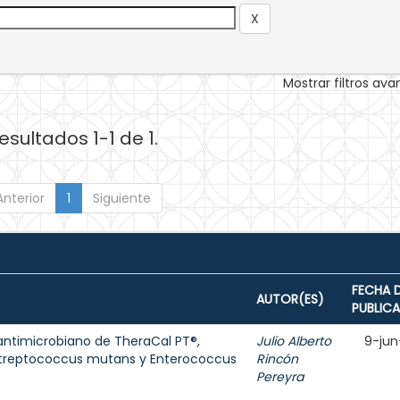
Mostrar filtros av
esultados 1-1 de 1.
Anterior
1
Siguiente
FECHA 
AUTOR(ES)
PUBLIC
antimicrobiano de TheraCal PT®,
Julio Alberto
9-jun
Streptococcus mutans y Enterococcus
Rincón
Pereyra