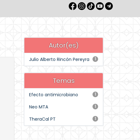
Autor(es)
Julio Alberto Rincón Pereyra
1
Temas
Efecto antimicrobiano
1
Neo MTA
1
TheraCal PT
1