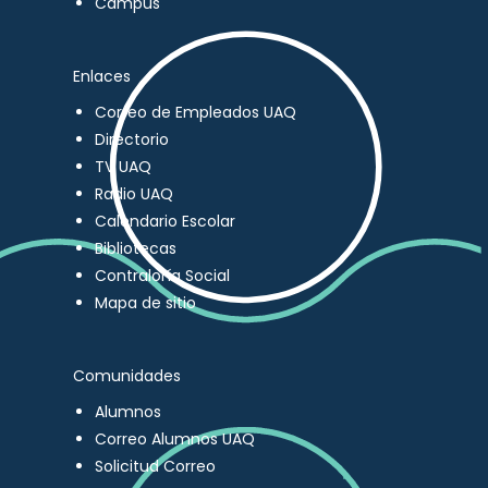
Campus
Enlaces
Correo de Empleados UAQ
Directorio
TV UAQ
Radio UAQ
Calendario Escolar
Bibliotecas
Contraloría Social
Mapa de sitio
Comunidades
Alumnos
Correo Alumnos UAQ
Solicitud Correo