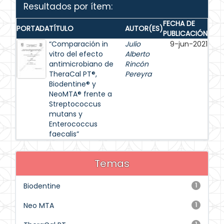
Resultados por ítem:
FECHA DE
PORTADA
TÍTULO
AUTOR(ES)
PUBLICACIÓN
“Comparación in
Julio
9-jun-2021
vitro del efecto
Alberto
antimicrobiano de
Rincón
TheraCal PT®,
Pereyra
Biodentine® y
NeoMTA® frente a
Streptococcus
mutans y
Enterococcus
faecalis”
Temas
Biodentine
1
Neo MTA
1