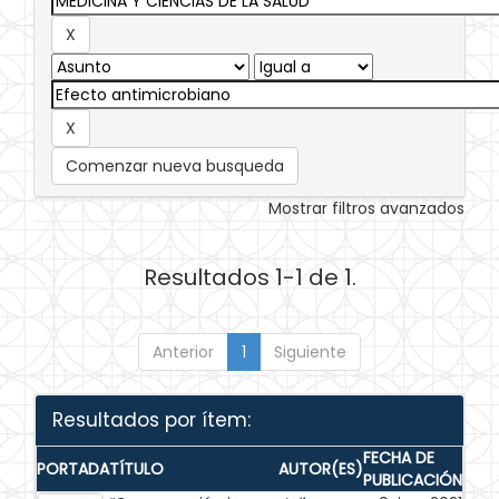
Comenzar nueva busqueda
Mostrar filtros avanzados
Resultados 1-1 de 1.
Anterior
1
Siguiente
Resultados por ítem:
FECHA DE
PORTADA
TÍTULO
AUTOR(ES)
PUBLICACIÓN