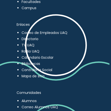
Facultades
Campus
Enlaces
Correo de Empleados UAQ
Directorio
TV UAQ
Radio UAQ
Calendario Escolar
Bibliotecas
Contraloría Social
Mapa de sitio
Comunidades
Alumnos
Correo Alumnos UAQ