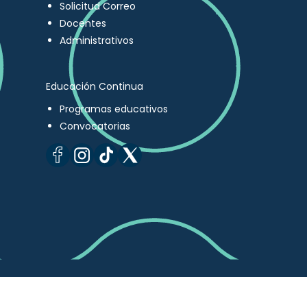
Solicitud Correo
Docentes
Administrativos
Educación Continua
Programas educativos
Convocatorias