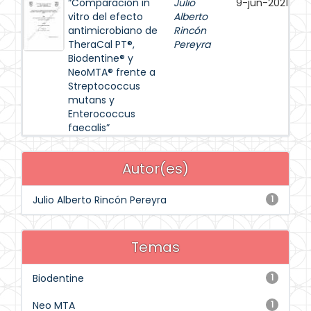
“Comparación in
Julio
9-jun-2021
vitro del efecto
Alberto
antimicrobiano de
Rincón
TheraCal PT®,
Pereyra
Biodentine® y
NeoMTA® frente a
Streptococcus
mutans y
Enterococcus
faecalis”
Autor(es)
Julio Alberto Rincón Pereyra
1
Temas
Biodentine
1
Neo MTA
1