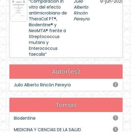
“Comparación in
Julio
9-jun-2021
vitro del efecto
Alberto
antimicrobiano de
Rincón
TheraCal PT®,
Pereyra
Biodentine® y
NeoMTA® frente a
Streptococcus
mutans y
Enterococcus
faecalis”
Autor(es)
Julio Alberto Rincón Pereyra
1
Temas
Biodentine
1
MEDICINA Y CIENCIAS DE LA SALUD
1