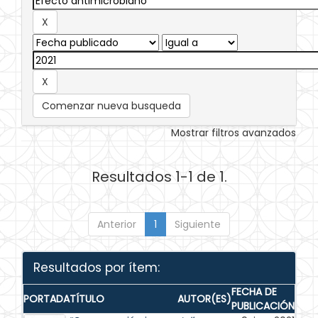
Comenzar nueva busqueda
Mostrar filtros avanzados
Resultados 1-1 de 1.
Anterior
1
Siguiente
Resultados por ítem:
FECHA DE
PORTADA
TÍTULO
AUTOR(ES)
PUBLICACIÓN