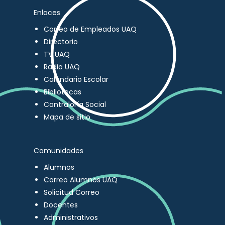
Enlaces
Correo de Empleados UAQ
Directorio
TV UAQ
Radio UAQ
Calendario Escolar
Bibliotecas
Contraloría Social
Mapa de sitio
Comunidades
Alumnos
Correo Alumnos UAQ
Solicitud Correo
Docentes
Administrativos