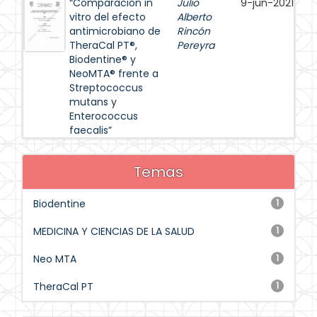
“Comparación in
Julio
9-jun-2021
vitro del efecto
Alberto
antimicrobiano de
Rincón
TheraCal PT®,
Pereyra
Biodentine® y
NeoMTA® frente a
Streptococcus
mutans y
Enterococcus
faecalis”
Temas
Biodentine
1
MEDICINA Y CIENCIAS DE LA SALUD
1
Neo MTA
1
TheraCal PT
1