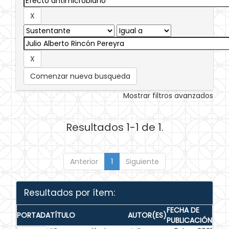
Comenzar nueva busqueda
Mostrar filtros avanzados
Resultados 1-1 de 1.
Anterior
1
Siguiente
Resultados por ítem:
FECHA DE
PORTADA
TÍTULO
AUTOR(ES)
PUBLICACIÓN