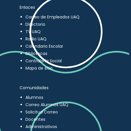
Enlaces
Correo de Empleados UAQ
Directorio
TV UAQ
Radio UAQ
Calendario Escolar
Bibliotecas
Contraloría Social
Mapa de sitio
Comunidades
Alumnos
Correo Alumnos UAQ
Solicitud Correo
Docentes
Administrativos