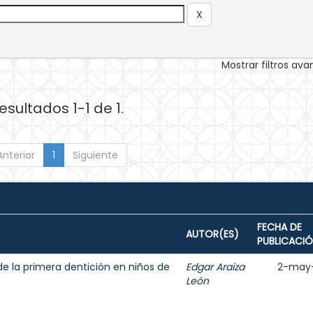
Mostrar filtros av
esultados 1-1 de 1.
Anterior
1
Siguiente
FECHA DE
AUTOR(ES)
PUBLICACI
de la primera dentición en niños de
Edgar Araiza
2-may
León