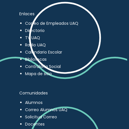
Enlaces
Correo de Empleados UAQ
Directorio
TV UAQ
Radio UAQ
Calendario Escolar
Bibliotecas
Contraloría Social
Mapa de sitio
Comunidades
Alumnos
Correo Alumnos UAQ
Solicitud Correo
Docentes