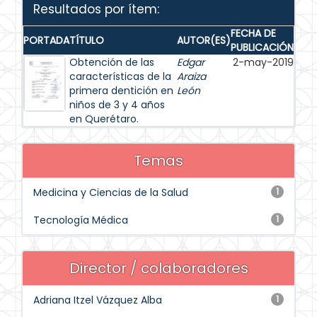
Resultados por ítem:
FECHA DE
PORTADA
TÍTULO
AUTOR(ES)
PUBLICACIÓN
Obtención de las
Edgar
2-may-2019
características de la
Araiza
primera dentición en
León
niños de 3 y 4 años
en Querétaro.
Temas
Medicina y Ciencias de la Salud
1
Tecnología Médica
1
Director / colaboradores
Adriana Itzel Vázquez Alba
1