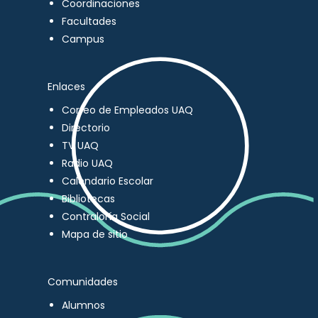
Coordinaciones
Facultades
Campus
Enlaces
Correo de Empleados UAQ
Directorio
TV UAQ
Radio UAQ
Calendario Escolar
Bibliotecas
Contraloría Social
Mapa de sitio
Comunidades
Alumnos