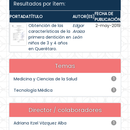
Resultados por ítem:
FECHA DE
PORTADA
TÍTULO
AUTOR(ES)
PUBLICACIÓN
Obtención de las
Edgar
2-may-2019
características de la
Araiza
primera dentición en
León
niños de 3 y 4 años
en Querétaro.
Temas
Medicina y Ciencias de la Salud
1
Tecnología Médica
1
Director / colaboradores
Adriana Itzel Vázquez Alba
1