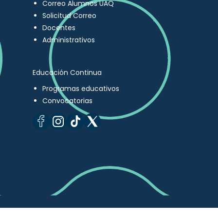
Correo Alumnos UAQ
Solicitud Correo
Docentes
Administrativos
Educación Continua
Programas educativos
Convocatorias