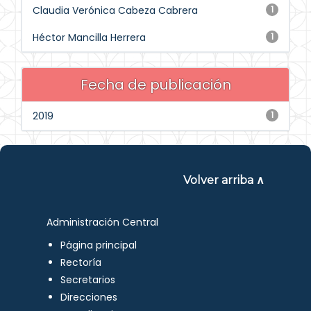
Claudia Verónica Cabeza Cabrera
1
Héctor Mancilla Herrera
1
Fecha de publicación
2019
1
Volver arriba ∧
Administración Central
Página principal
Rectoría
Secretarios
Direcciones