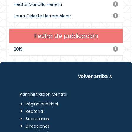
Héctor Mancilla Herrera
1
Laura Celeste Herrera Alaniz
1
Fecha de publicación
2019
1
Volver arriba ∧
Administración Central
Página principal
Rectoría
Secretarios
Direcciones