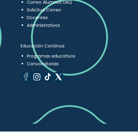
Correo Alumnos UAQ
Solicitud Correo
Docentes
Administrativos
Educación Continua
Programas educativos
Convocatorias