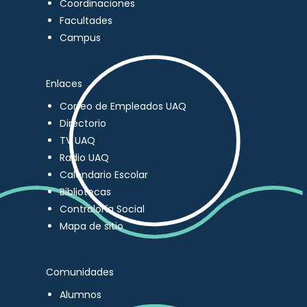
Coordinaciones
Facultades
Campus
Enlaces
Correo de Empleados UAQ
Directorio
TV UAQ
Radio UAQ
Calendario Escolar
Bibliotecas
Contraloría Social
Mapa de sitio
Comunidades
Alumnos