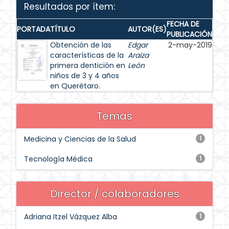
Resultados por ítem:
FECHA DE
PORTADA
TÍTULO
AUTOR(ES)
PUBLICACIÓN
Obtención de las
Edgar
2-may-2019
características de la
Araiza
primera dentición en
León
niños de 3 y 4 años
en Querétaro.
Temas
Medicina y Ciencias de la Salud
1
Tecnología Médica
1
Director / colaboradores
Adriana Itzel Vázquez Alba
1