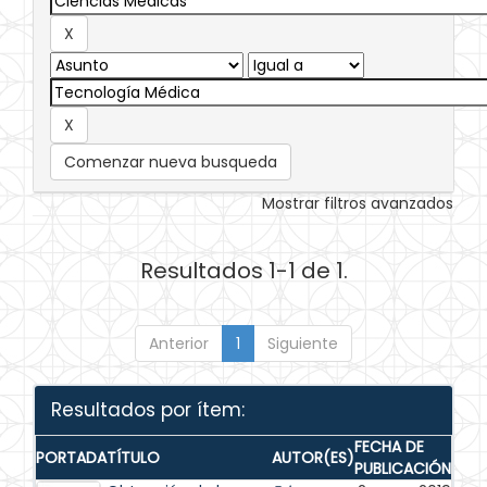
Comenzar nueva busqueda
Mostrar filtros avanzados
Resultados 1-1 de 1.
Anterior
1
Siguiente
Resultados por ítem:
FECHA DE
PORTADA
TÍTULO
AUTOR(ES)
PUBLICACIÓN