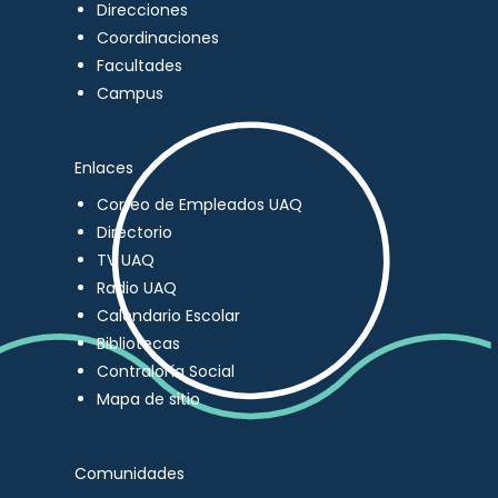
Direcciones
Coordinaciones
Facultades
Campus
Enlaces
Correo de Empleados UAQ
Directorio
TV UAQ
Radio UAQ
Calendario Escolar
Bibliotecas
Contraloría Social
Mapa de sitio
Comunidades