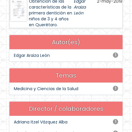
Obtención de las
Edgar
2-may-2019
características de la
Araiza
primera dentición en
León
niños de 3 y 4 años
en Querétaro.
Autor(es)
Edgar Araiza León
1
Temas
Medicina y Ciencias de la Salud
1
Director / colaboradores
Adriana Itzel Vázquez Alba
1